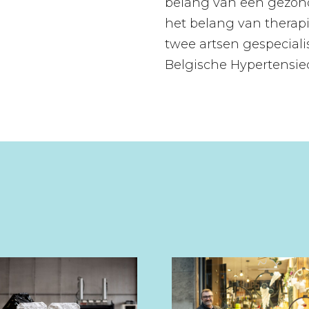
belang van een gezon
het belang van therap
twee artsen gespeciali
Belgische Hypertensie