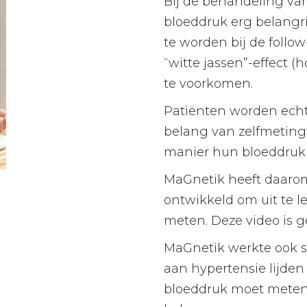
Bij de behandeling van
bloeddruk erg belangrij
te worden bij de follo
“witte jassen”-effect (
te voorkomen.
Patiënten worden echt
belang van zelfmeting 
manier hun bloeddruk
MaGnetik heeft daarom
ontwikkeld om uit te 
meten. Deze video is 
MaGnetik werkte ook s
aan hypertensie lijde
bloeddruk moet meten