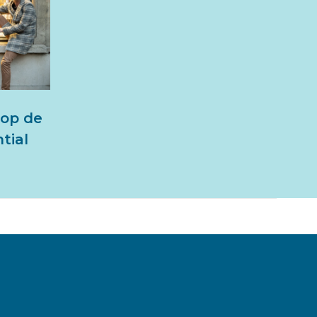
 op de
tial