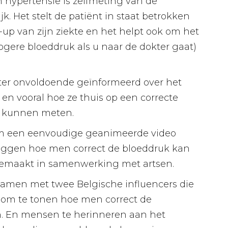
 hypertensie is zelfmeting van de
k. Het stelt de patiënt in staat betrokken
w-up van zijn ziekte en het helpt ook om het
hogere bloeddruk als u naar de dokter gaat)
er onvoldoende geïnformeerd over het
en vooral hoe ze thuis op een correcte
 kunnen meten.
 een ​​eenvoudige geanimeerde video
leggen hoe men correct de bloeddruk kan
gemaakt in samenwerking met artsen.
amen met twee Belgische influencers die
n om te tonen hoe men correct de
. En mensen te herinneren aan het