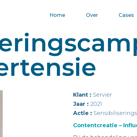
Home
Over
Cases
iseringsca
ertensie
Klant :
Servier
Jaar :
2021
Actie :
Sensibiliserin
Contentcreatie – Inf