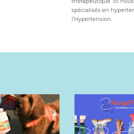
thérapeutique. Ici nou
spécialisés en hypert
l’Hypertension.
CaSes