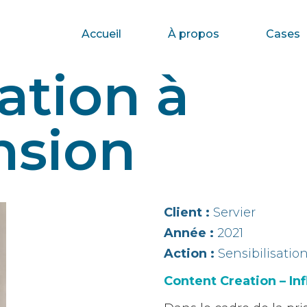
Accueil
À propos
Cases
sation à
nsion
Client :
Servier
Année :
2021
Action :
Sensibilisatio
Content Creation – In