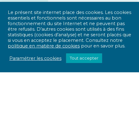
Le présent site internet place des cookies. Les cookies
essentiels et fonctionnels sont nécessaires au bon
fonctionnement du site Internet et ne peuvent pas
être refusés. D’autres cookies sont utilisés à des fins
statistiques (cookies d’analyse) et ne seront placés que
si vous en acceptez le placement. Consultez notre
politique en matière de cookies
pour en savoir plus.
Paramétrer les cookies
Tout accepter